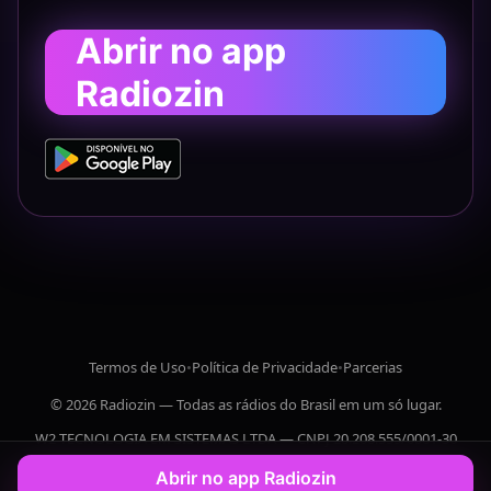
Abrir no app
Radiozin
Termos de Uso
•
Política de Privacidade
•
Parcerias
© 2026 Radiozin — Todas as rádios do Brasil em um só lugar.
W2 TECNOLOGIA EM SISTEMAS LTDA — CNPJ 20.208.555/0001-30
Abrir no app Radiozin