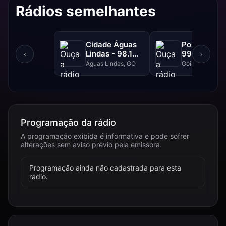
Rádios semelhantes
Cidade Águas
Positiva FM
Lindas - 98.1
99.1 FM
‹
›
FM
Águas Lindas, GO
Goiânia, GO
Programação da rádio
A programação exibida é informativa e pode sofrer
alterações sem aviso prévio pela emissora.
Programação ainda não cadastrada para esta
rádio.