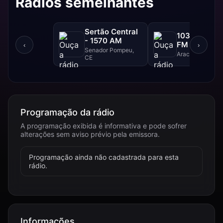
Rádios semelhantes
Sertão Central
103 FM - 10
- 1570 AM
FM
‹
›
Senador Pompeu,
Aracajú, SE
CE
Programação da rádio
A programação exibida é informativa e pode sofrer
alterações sem aviso prévio pela emissora.
Programação ainda não cadastrada para esta
rádio.
Informações