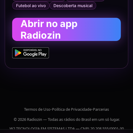
Futebol ao vivo
Descoberta musical
Abrir no app
Radiozin
Termos de Uso
•
Política de Privacidade
•
Parcerias
© 2026 Radiozin — Todas as rádios do Brasil em um só lugar.
W2 TECNOLOGIA EM SISTEMAS LTDA — CNPJ 20.208.555/0001-30