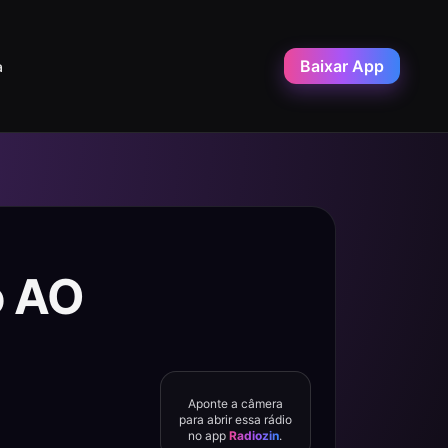
Baixar App
a
o AO
Aponte a câmera
para abrir essa rádio
no app
Radiozin
.