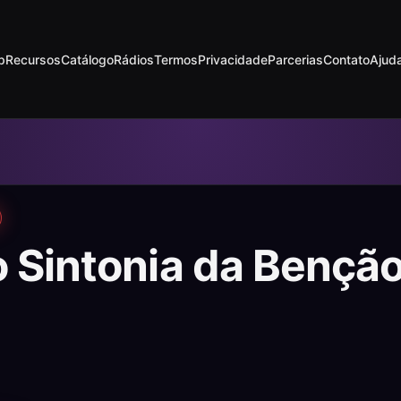
p
Recursos
Catálogo
Rádios
Termos
Privacidade
Parcerias
Contato
Ajud
o Sintonia da Bençã