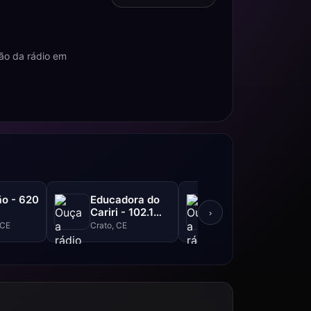
ão da rádio em
o - 620
Educadora do
Liberdade FM -
Cariri - 102.1
105.3 FM
›
FM
 CE
Crato, CE
Ipu, CE