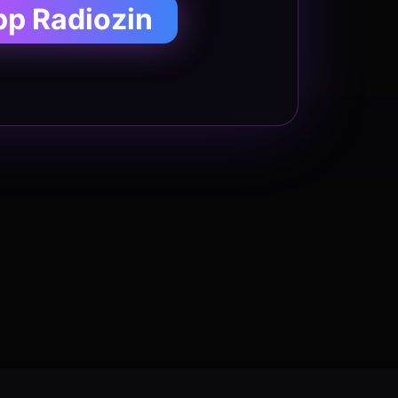
pp Radiozin