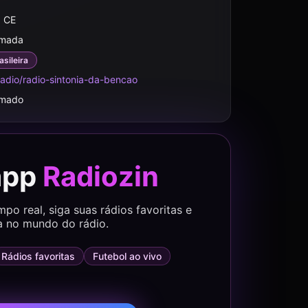
, CE
rmada
asileira
adio/radio-sintonia-da-bencao
rmado
app
Radiozin
o real, siga suas rádios favoritas e
a no mundo do rádio.
Rádios favoritas
Futebol ao vivo