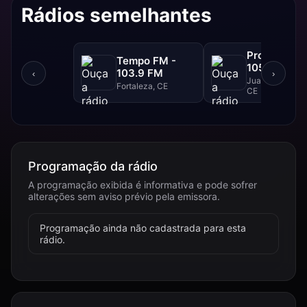
Rádios semelhantes
Progresso F
Tempo FM -
105.1 FM
103.9 FM
‹
›
Juazeiro Do Nor
Fortaleza, CE
CE
Programação da rádio
A programação exibida é informativa e pode sofrer
alterações sem aviso prévio pela emissora.
Programação ainda não cadastrada para esta
rádio.