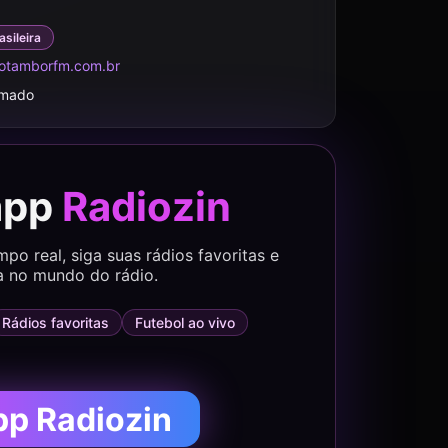
asileira
otamborfm.com.br
rmado
app
Radiozin
o real, siga suas rádios favoritas e
a no mundo do rádio.
Rádios favoritas
Futebol ao vivo
pp Radiozin