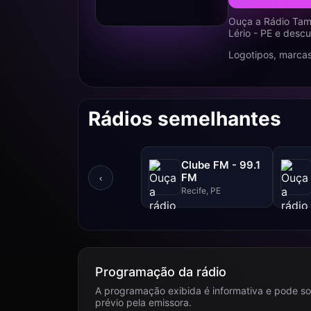
Ouça a Rádio Tam
Lério - PE e desc
Logotipos, marcas
Rádios semelhantes
Clube FM - 99.1
FM
‹
Recife, PE
Programação da rádio
A programação exibida é informativa e pode so
prévio pela emissora.