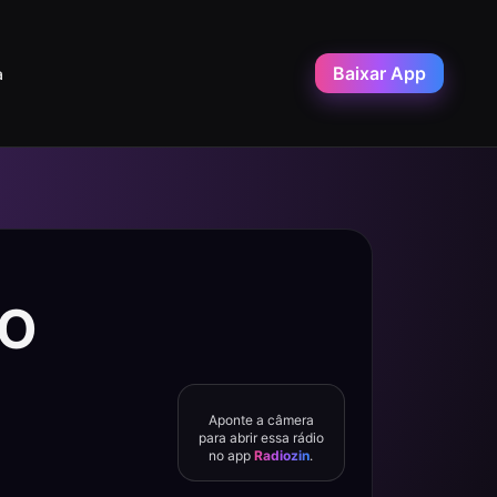
Baixar App
a
VO
Aponte a câmera
para abrir essa rádio
no app
Radiozin
.