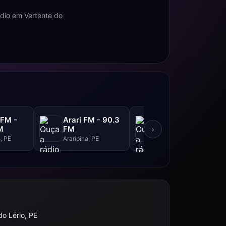
dio em Vertente do
FM -
Arari FM - 90.3
Nova FM - 98.5
M
FM
FM
›
, PE
Araripina, PE
Goiana, PE
do Lério, PE