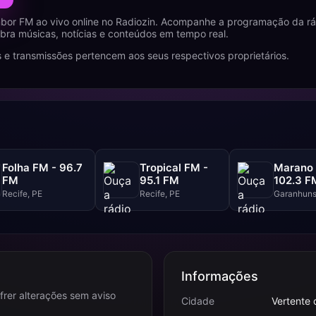
bor FM ao vivo online no Radiozin. Acompanhe a programação da rá
ubra músicas, notícias e conteúdos em tempo real.
 e transmissões pertencem aos seus respectivos proprietários.
Folha FM - 96.7
Tropical FM -
Marano 
FM
95.1 FM
102.3 F
Recife, PE
Recife, PE
Garanhuns
Informações
frer alterações sem aviso
Cidade
Vertente 