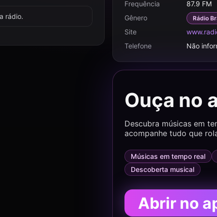
Frequência
87.9 FM
 rádio.
Gênero
Rádio Br
Site
www.radi
Telefone
Não info
Ouça no 
Descubra músicas em temp
acompanhe tudo que rol
Músicas em tempo real
Descoberta musical
Abrir no a