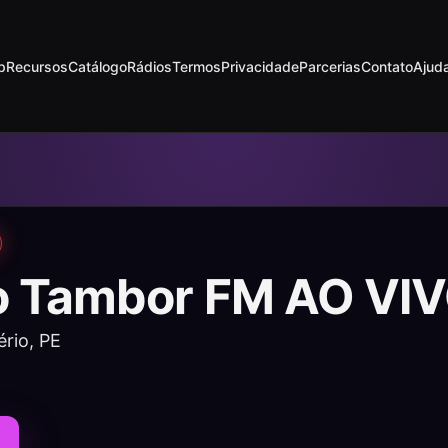
p
Recursos
Catálogo
Rádios
Termos
Privacidade
Parcerias
Contato
Ajud
o Tambor FM AO VI
ério, PE