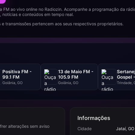
a FM ao vivo online no Radiozin. Acompanhe a programação da rádi
 notícias e conteúdos em tempo real.
 e transmissões pertencem aos seus respectivos proprietários.
Positiva FM -
13 de Maio FM -
Sertane
99.1 FM
105.9 FM
Gospel -
FM
Goiânia, GO
Goiânia, GO
Trindade,
Informações
frer alterações sem aviso
Cidade
Jataí, GO