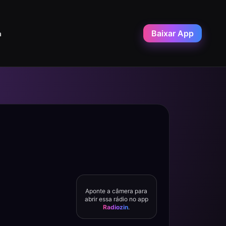
Baixar App
a
Aponte a câmera para
abrir essa rádio no app
Radiozin
.