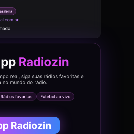
asileira
tai.com.br
rmado
app
Radiozin
o real, siga suas rádios favoritas e
a no mundo do rádio.
Rádios favoritas
Futebol ao vivo
pp Radiozin