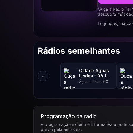
Ouça a Rádio Terr
descubra músicas,
Logotipos, marcas
Rádios semelhantes
Cidade Águas
Lindas - 98.1
‹
FM
Águas Lindas, GO
Programação da rádio
A programação exibida é informativa e pode so
prévio pela emissora.