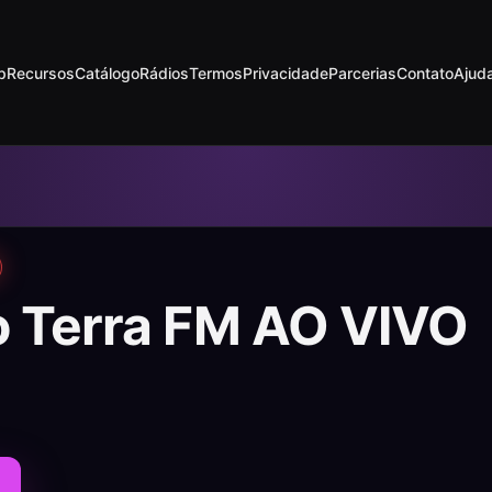
p
Recursos
Catálogo
Rádios
Termos
Privacidade
Parcerias
Contato
Ajud
o Terra FM AO VIVO