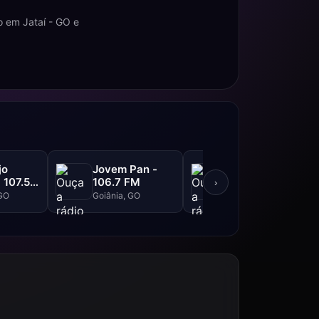
o em Jataí - GO e
jo
Jovem Pan -
Vinha FM - 91.9
 107.5
106.7 FM
FM
›
 GO
Goiânia, GO
Goiânia, GO