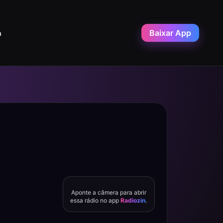
Baixar App
a
O
Aponte a câmera para abrir
essa rádio no app
Radiozin
.