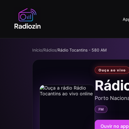
Ap
Início
/
Rádios
/
Rádio Tocantins - 580 AM
Ouça ao vivo
Rádi
Porto Naciona
FM
Ouvir no app