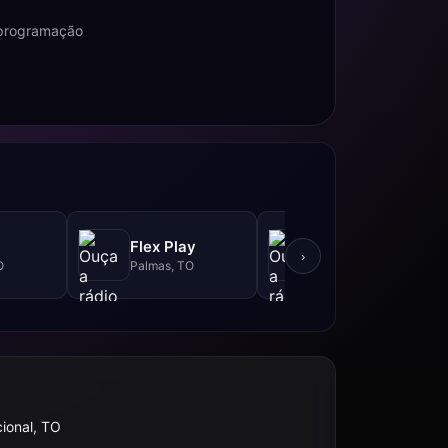
e programação
Rede Aleluia -
Flex Play
90.5 FM
›
O
Palmas, TO
Palmas, TO
ional, TO