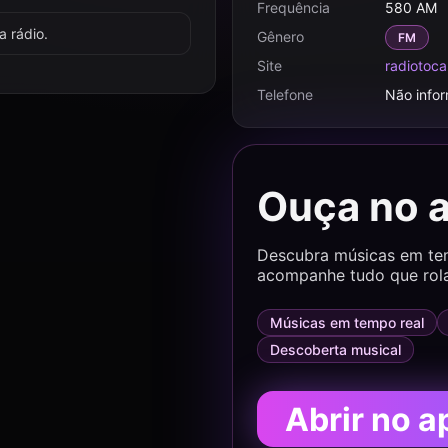
Frequência
580 AM
 rádio.
Gênero
FM
Site
radiotoca
Telefone
Não info
Ouça no 
Descubra músicas em temp
acompanhe tudo que rol
Músicas em tempo real
Descoberta musical
Abrir no a