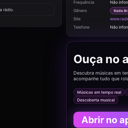
Frequência
Não info
 rádio.
Gênero
Rádio Br
Site
www.radio
Telefone
Não info
Ouça no 
Descubra músicas em temp
acompanhe tudo que rol
Músicas em tempo real
Descoberta musical
Abrir no a