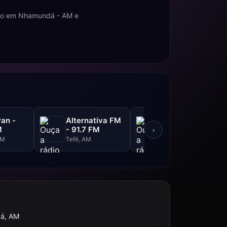
dio em Nhamundá - AM e
an -
Alternativa FM
Rio Mar - 103.5
M
- 91.7 FM
FM
›
AM
Tefé, AM
Manaus, AM
á, AM