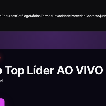
p
Recursos
Catálogo
Rádios
Termos
Privacidade
Parcerias
Contato
Ajud
o Top Líder AO VIVO
AM