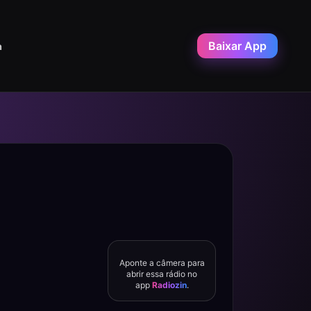
Baixar App
a
Aponte a câmera para
abrir essa rádio no
app
Radiozin
.