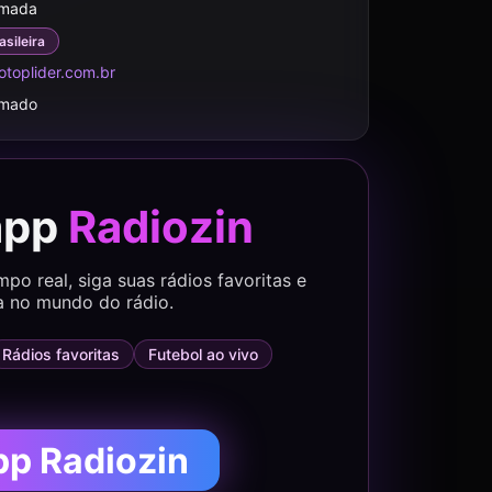
rmada
asileira
toplider.com.br
rmado
app
Radiozin
o real, siga suas rádios favoritas e
a no mundo do rádio.
Rádios favoritas
Futebol ao vivo
pp Radiozin