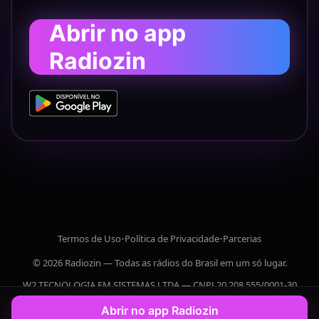
Abrir no app
Radiozin
Termos de Uso
•
Política de Privacidade
•
Parcerias
© 2026 Radiozin — Todas as rádios do Brasil em um só lugar.
W2 TECNOLOGIA EM SISTEMAS LTDA — CNPJ 20.208.555/0001-30
Abrir no app Radiozin