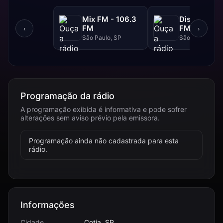
Mix FM - 106.3
Disney - 91.
FM
FM
‹
›
São Paulo, SP
São Paulo, SP
Programação da rádio
A programação exibida é informativa e pode sofrer
alterações sem aviso prévio pela emissora.
Programação ainda não cadastrada para esta
rádio.
Informações
Cidade
Cotia, SP