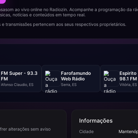
nsasom ao vivo online no Radiozin. Acompanhe a programação da rá
icas, notícias e conteúdos em tempo real.
 e transmissões pertencem aos seus respectivos proprietários.
FM Super - 93.3
Farofamundo
Espirito
FM
Web Rádio
98.1 FM
Afonso Claudio, ES
Serra, ES
Vitória, ES
Informações
frer alterações sem aviso
Cidade
Mantenópo