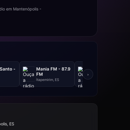
dio em Mantenópolis -
 Santo -
Mania FM - 87.9
Band FM - 94.9
FM
FM
›
Itapemirim, ES
Guarapari, ES
lis, ES