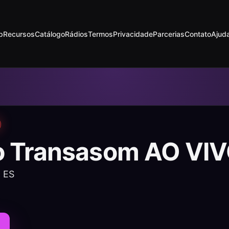
p
Recursos
Catálogo
Rádios
Termos
Privacidade
Parcerias
Contato
Ajud
o Transasom AO VI
, ES