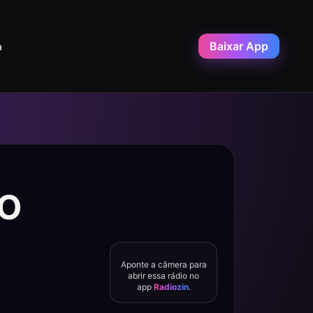
Baixar App
a
VO
Aponte a câmera para
abrir essa rádio no
app
Radiozin
.