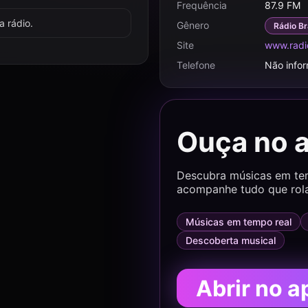
Frequência
87.9 FM
 rádio.
Gênero
Rádio Br
Site
www.radi
Telefone
Não info
Ouça no 
Descubra músicas em temp
acompanhe tudo que rol
Músicas em tempo real
Descoberta musical
Abrir no a