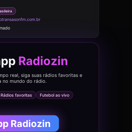
asileira
otransasonfm.com.br
rmado
app
Radiozin
o real, siga suas rádios favoritas e
a no mundo do rádio.
Rádios favoritas
Futebol ao vivo
pp Radiozin