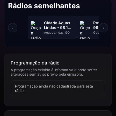
Rádios semelhantes
Cidade Águas
Positiva FM
Lindas - 98.1
99.1 FM
‹
›
FM
Águas Lindas, GO
Goiânia, GO
Programação da rádio
A programação exibida é informativa e pode sofrer
alterações sem aviso prévio pela emissora.
Programação ainda não cadastrada para esta
rádio.