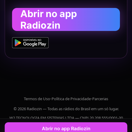
Abrir no app
Radiozin
Termos de Uso
•
Política de Privacidade
•
Parcerias
© 2026 Radiozin — Todas as rádios do Brasil em um só lugar.
W2 TECNOLOGIA EM SISTEMAS LTDA — CNPJ 20.208.555/0001-30
Abrir no app Radiozin