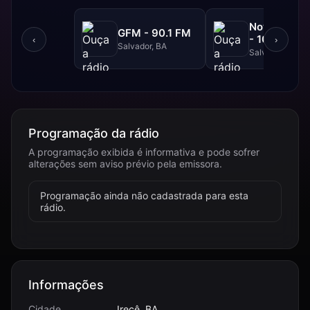
NovaBrasil
GFM - 90.1 FM
- 104.7 FM
‹
›
Salvador, BA
Salvador, BA
Programação da rádio
A programação exibida é informativa e pode sofrer
alterações sem aviso prévio pela emissora.
Programação ainda não cadastrada para esta
rádio.
Informações
Cidade
Irecê, BA