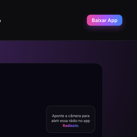
Baixar App
a
Aponte a câmera para
abrir essa rádio no app
Radiozin
.