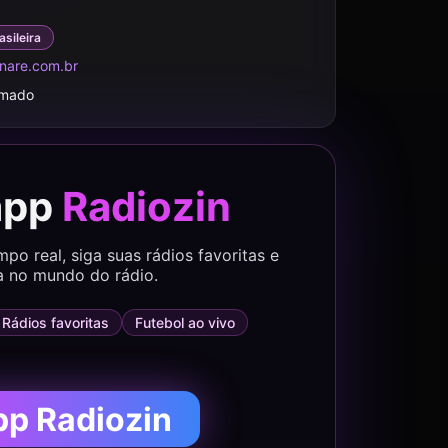
asileira
unare.com.br
rmado
app
Radiozin
o real, siga suas rádios favoritas e
a no mundo do rádio.
Rádios favoritas
Futebol ao vivo
pp Radiozin