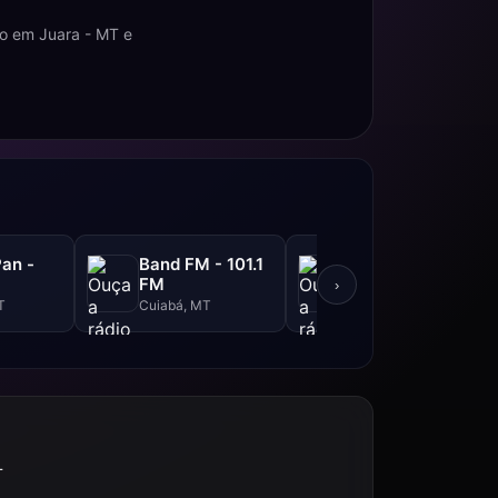
o em Juara - MT e
an -
Band FM - 101.1
Hits Prime FM -
M
FM
87.9 FM
›
T
Cuiabá, MT
Sinop, MT
T