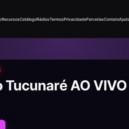
p
Recursos
Catálogo
Rádios
Termos
Privacidade
Parcerias
Contato
Ajud
o Tucunaré AO VIVO