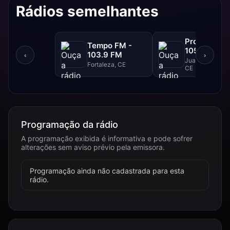
Rádios semelhantes
Progresso F
Tempo FM -
105.1 FM
103.9 FM
‹
›
Juazeiro Do Nor
Fortaleza, CE
CE
Programação da rádio
A programação exibida é informativa e pode sofrer
alterações sem aviso prévio pela emissora.
Programação ainda não cadastrada para esta
rádio.