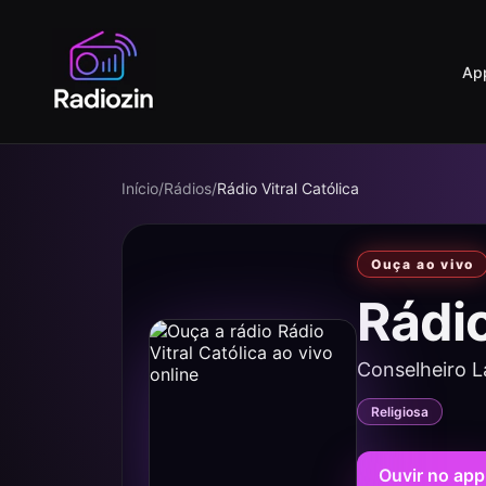
Ap
Início
/
Rádios
/
Rádio Vitral Católica
Ouça ao vivo
Rádio
Conselheiro L
Religiosa
Ouvir no app