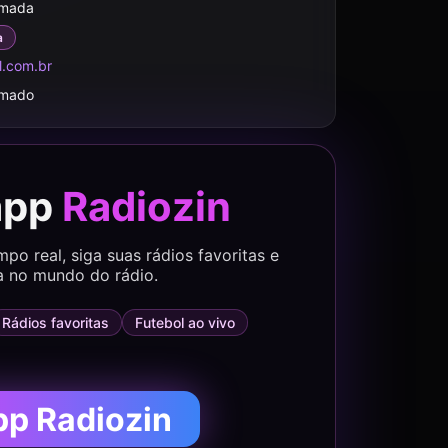
rmada
a
al.com.br
rmado
app
Radiozin
o real, siga suas rádios favoritas e
a no mundo do rádio.
Rádios favoritas
Futebol ao vivo
pp Radiozin