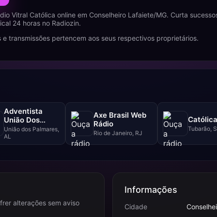
io Vitral Católica online em Conselheiro Lafaiete/MG. Curta sucessos
al 24 horas no Radiozin.
 e transmissões pertencem aos seus respectivos proprietários.
Adventista
Axe Brasil Web
Católic
União Dos
Rádio
Palmares
Tubarão, 
União dos Palmares,
Rio de Janeiro, RJ
AL
Informações
frer alterações sem aviso
Cidade
Conselhei