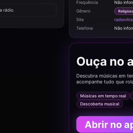
Frequência
Não info
 rádio.
Gênero
Religios
Site
radiovitr
Telefone
Não info
Ouça no 
Descubra músicas em temp
acompanhe tudo que rol
Músicas em tempo real
Descoberta musical
Abrir no a