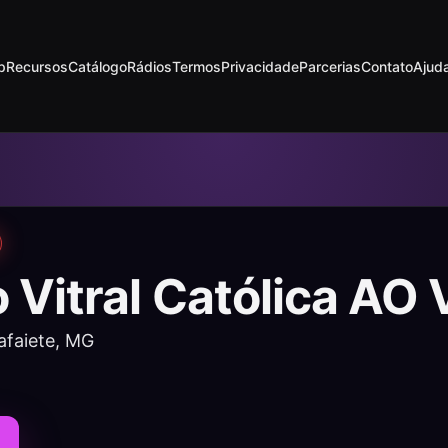
p
Recursos
Catálogo
Rádios
Termos
Privacidade
Parcerias
Contato
Ajud
 Vitral Católica AO
afaiete, MG