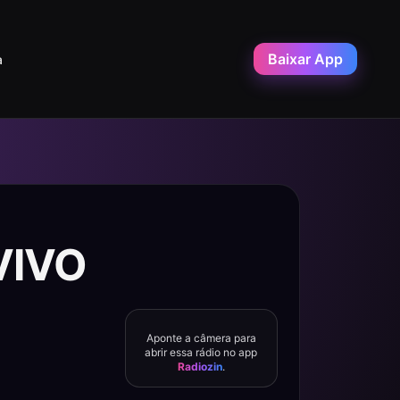
Baixar App
a
 VIVO
Aponte a câmera para
abrir essa rádio no app
Radiozin
.