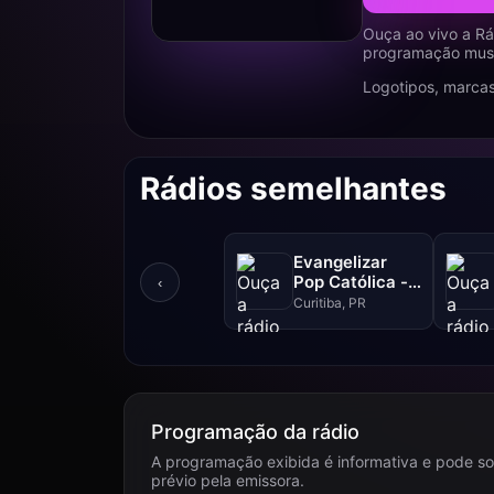
Ouça ao vivo a Rád
programação music
Logotipos, marcas
Rádios semelhantes
Evangelizar
Pop Católica -
‹
99.5 FM
Curitiba, PR
Programação da rádio
A programação exibida é informativa e pode so
prévio pela emissora.