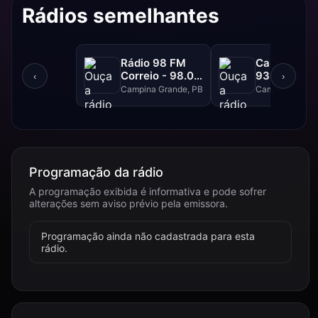
Rádios semelhantes
Rádio 98 FM
Campina FM
Correio - 98.0
93.1 FM
‹
›
FM
Campina Grande, PB
Campina Grand
Programação da rádio
A programação exibida é informativa e pode sofrer
alterações sem aviso prévio pela emissora.
Programação ainda não cadastrada para esta
rádio.