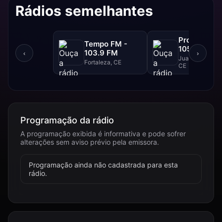
Rádios semelhantes
Progresso F
Tempo FM -
105.1 FM
103.9 FM
‹
›
Juazeiro Do Nor
Fortaleza, CE
CE
Programação da rádio
A programação exibida é informativa e pode sofrer
alterações sem aviso prévio pela emissora.
Programação ainda não cadastrada para esta
rádio.