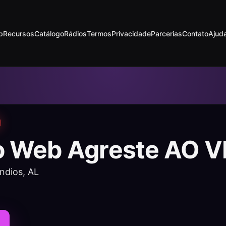
p
Recursos
Catálogo
Rádios
Termos
Privacidade
Parcerias
Contato
Ajud
o Web Agreste AO V
Índios, AL