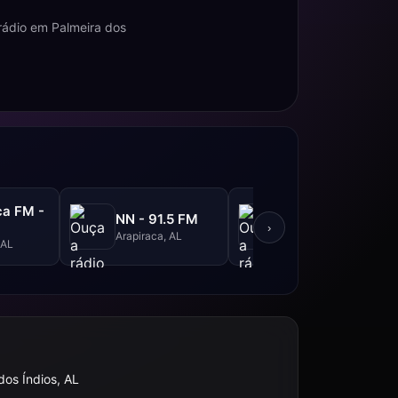
rádio em Palmeira dos
ca FM -
Imprima FM -
NN - 91.5 FM
M
105.3 FM
›
Arapiraca, AL
 AL
Arapiraca, AL
dos Índios, AL