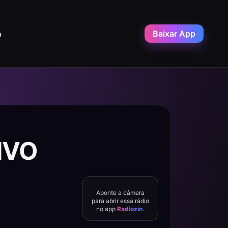
Baixar App
a
IVO
Aponte a câmera
para abrir essa rádio
no app
Radiozin
.