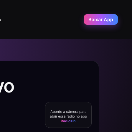
Baixar App
a
VO
Aponte a câmera para
abrir essa rádio no app
Radiozin
.