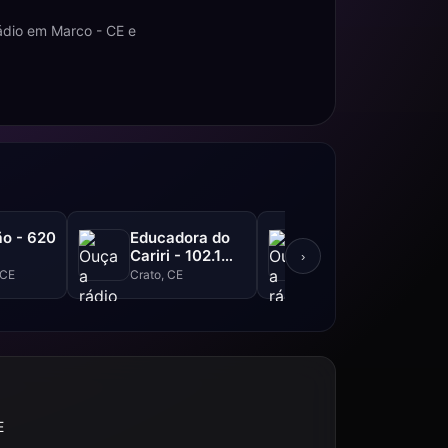
ádio em Marco - CE e
o - 620
Educadora do
Liberdade FM -
Cariri - 102.1
105.3 FM
›
FM
 CE
Crato, CE
Ipu, CE
E