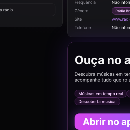
Frequência
Não info
 rádio.
Gênero
Rádio Br
Site
www.radi
Telefone
Não info
Ouça no 
Descubra músicas em temp
acompanhe tudo que rol
Músicas em tempo real
Descoberta musical
Abrir no a