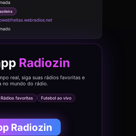
rmada
asileira
owebfreitas.webradios.net
rmado
app
Radiozin
o real, siga suas rádios favoritas e
a no mundo do rádio.
Rádios favoritas
Futebol ao vivo
pp Radiozin