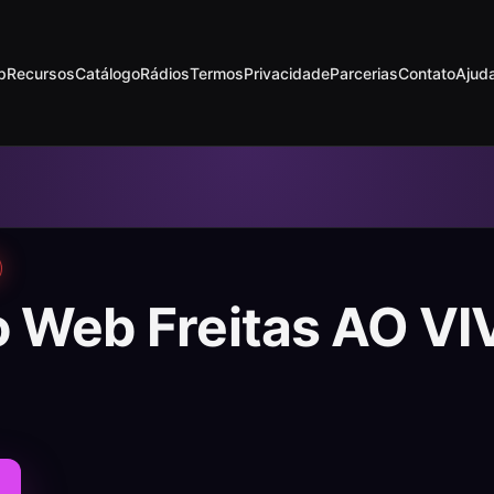
p
Recursos
Catálogo
Rádios
Termos
Privacidade
Parcerias
Contato
Ajud
o Web Freitas AO VI