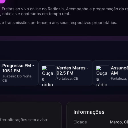
Freitas ao vivo online no Radiozin. Acompanhe a programação da r
 notícias e conteúdos em tempo real.
 e transmissões pertencem aos seus respectivos proprietários.
Progresso FM -
Verdes Mares -
Assunçã
105.1 FM
92.5 FM
AM
Juazeiro Do Norte,
Fortaleza, CE
Fortaleza,
CE
Informações
frer alterações sem aviso
Cidade
Marco, C