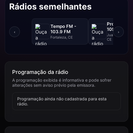
Rádios semelhantes
Progresso F
Tempo FM -
105.1 FM
103.9 FM
‹
›
Juazeiro Do Nor
Fortaleza, CE
CE
Programação da rádio
A programação exibida é informativa e pode sofrer
alterações sem aviso prévio pela emissora.
Programação ainda não cadastrada para esta
rádio.