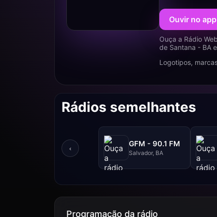
Ouvir no app
Ouça a Rádio Web
de Santana - BA e
Logotipos, marcas
Rádios semelhantes
GFM - 90.1 FM
‹
Salvador, BA
Programação da rádio