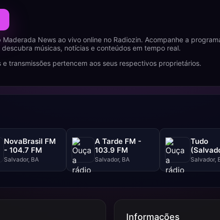
 Maderada News ao vivo online no Radiozin. Acompanhe a programa
 descubra músicas, notícias e conteúdos em tempo real.
 e transmissões pertencem aos seus respectivos proprietários.
NovaBrasil FM
A Tarde FM -
Tudo
- 104.7 FM
103.9 FM
(Salvado
102.5 F
Salvador, BA
Salvador, BA
Salvador, 
Informações