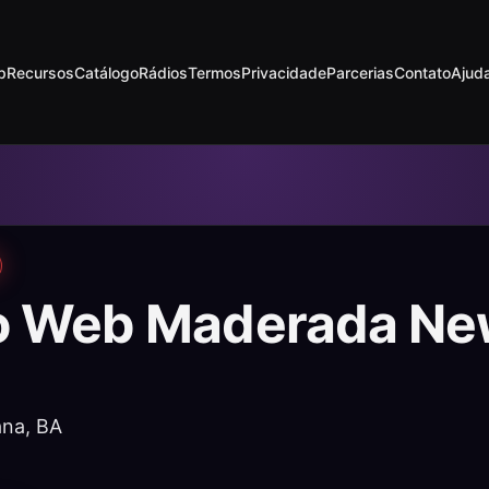
p
Recursos
Catálogo
Rádios
Termos
Privacidade
Parcerias
Contato
Ajud
o Web Maderada Ne
ana, BA