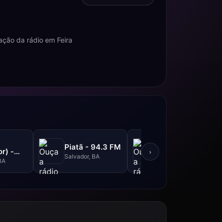
ção da rádio em Feira
Metrópole -
Piatã - 94.3 FM
r) -
101.3 FM
›
Salvador, BA
M
BA
Salvador, BA