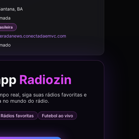
Santana, BA
rmada
asileira
deradanews.conectadaemvc.com
rmado
app
Radiozin
o real, siga suas rádios favoritas e
a no mundo do rádio.
Rádios favoritas
Futebol ao vivo