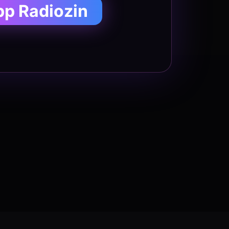
pp Radiozin