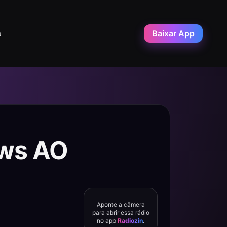
Baixar App
a
ws AO
Aponte a câmera
para abrir essa rádio
no app
Radiozin
.