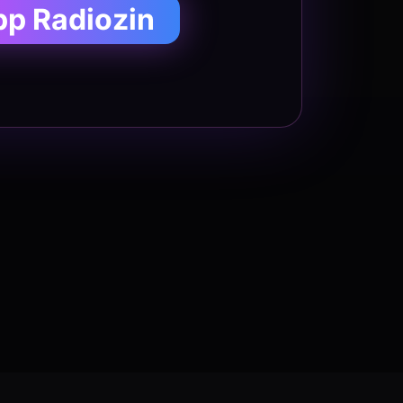
pp Radiozin