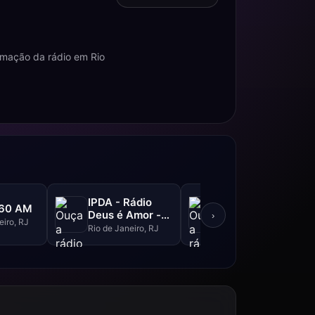
amação da rádio em Rio
IPDA - Rádio
Bicuda FM -
860 AM
Deus é Amor -
98.7 FM
›
eiro, RJ
1030 AM
Rio de Janeiro, RJ
Rio de Janeiro, RJ