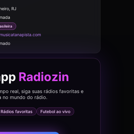
neiro, RJ
rmada
asileira
musicatanapista.com
rmado
app
Radiozin
o real, siga suas rádios favoritas e
a no mundo do rádio.
Rádios favoritas
Futebol ao vivo