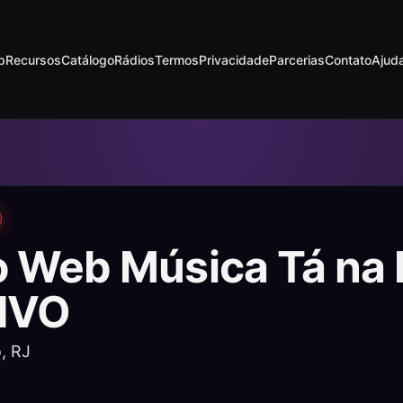
p
Recursos
Catálogo
Rádios
Termos
Privacidade
Parcerias
Contato
Ajud
o Web Música Tá na 
IVO
, RJ