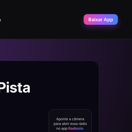
Baixar App
a
Pista
Aponte a câmera
para abrir essa rádio
no app
Radiozin
.