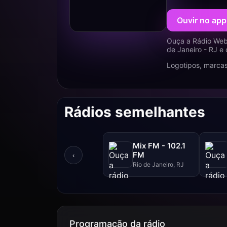
Ouvir no app
Ouça a Rádio Web 
de Janeiro - RJ e
Logotipos, marcas
Rádios semelhantes
Mix FM - 102.1
FM
‹
Rio de Janeiro, RJ
Programação da rádio