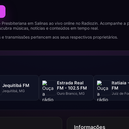
Presbiteriana em Salinas ao vivo online no Radiozin. Acompanhe a
scubra músicas, notícias e conteúdos em tempo real.
 e transmissões pertencem aos seus respectivos proprietários.
Estrada Real
Itatiaia 
Jequitibá FM
FM - 102.5 FM
FM
Jequitibá, MG
Ouro Branco, MG
Juiz de Fo
Informações