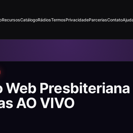
p
Recursos
Catálogo
Rádios
Termos
Privacidade
Parcerias
Contato
Ajud
o Web Presbiteriana
nas AO VIVO