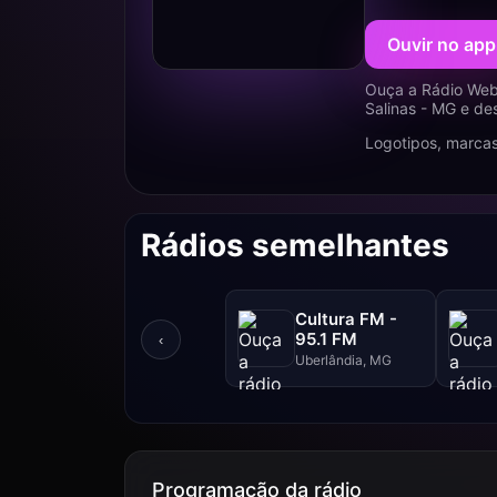
Ouvir no app
Ouça a Rádio Web 
Salinas - MG e de
Logotipos, marcas
Rádios semelhantes
Cultura FM -
95.1 FM
‹
Uberlândia, MG
Programação da rádio