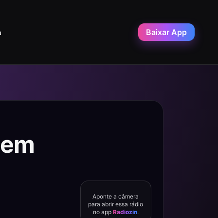
Baixar App
a
 em
Aponte a câmera
para abrir essa rádio
no app
Radiozin
.