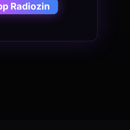
pp Radiozin