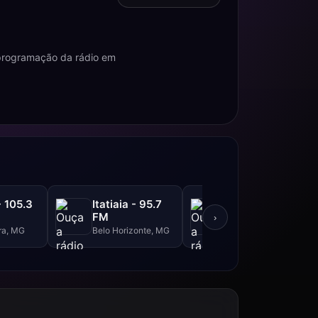
 programação da rádio em
- 105.3
Itatiaia - 95.7
Itatiaia - 610
FM
AM
›
ra, MG
Belo Horizonte, MG
Belo Horizonte, MG