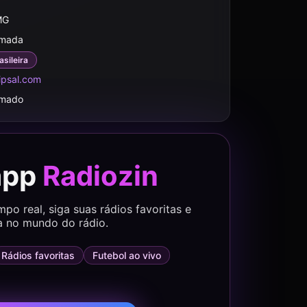
MG
rmada
asileira
ipsal.com
rmado
app
Radiozin
o real, siga suas rádios favoritas e
a no mundo do rádio.
Rádios favoritas
Futebol ao vivo