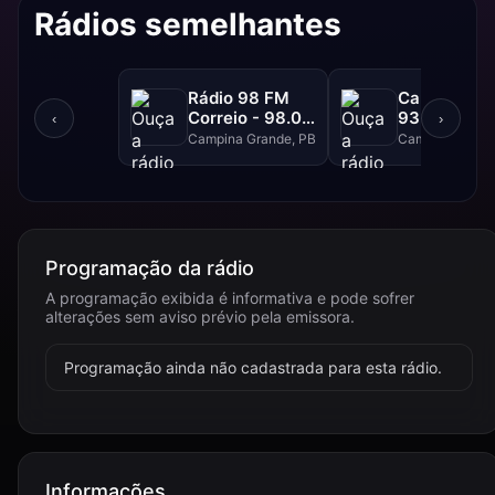
Rádios semelhantes
Rádio 98 FM
Campina FM
Correio - 98.0
93.1 FM
‹
›
FM
Campina Grande, PB
Campina Grand
Programação da rádio
A programação exibida é informativa e pode sofrer
alterações sem aviso prévio pela emissora.
Programação ainda não cadastrada para esta rádio.
Informações