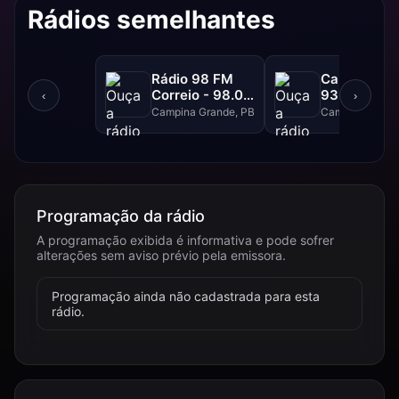
Rádios semelhantes
Rádio 98 FM
Campina FM
Correio - 98.0
93.1 FM
‹
›
FM
Campina Grande, PB
Campina Grand
Programação da rádio
A programação exibida é informativa e pode sofrer
alterações sem aviso prévio pela emissora.
Programação ainda não cadastrada para esta
rádio.