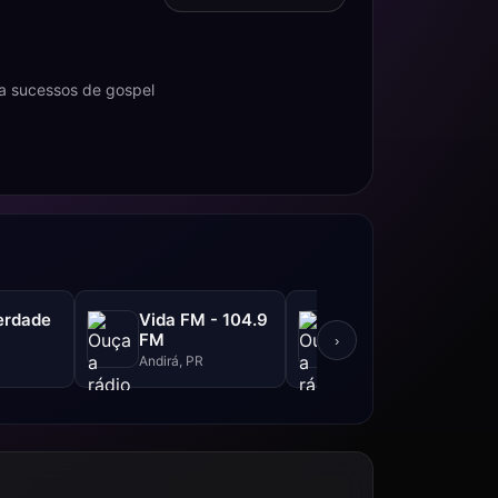
ta sucessos de gospel
erdade
Vida FM - 104.9
Rádio LG
FM
›
São Paulo, SP
Andirá, PR