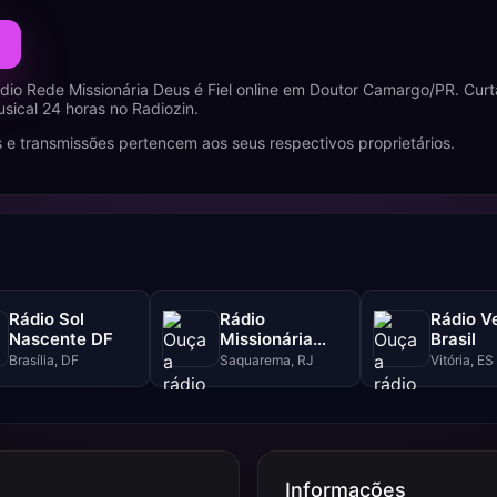
dio Rede Missionária Deus é Fiel online em Doutor Camargo/PR. Cur
ical 24 horas no Radiozin.
 e transmissões pertencem aos seus respectivos proprietários.
Rádio Sol
Rádio
Rádio V
Nascente DF
Missionária
Brasil
Central Gospel
Brasília, DF
Saquarema, RJ
Vitória, ES
Informações