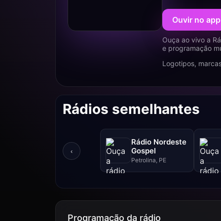
Ouvir no app
Ouça ao vivo a Rá
e programação mus
Logotipos, marcas
Rádios semelhantes
Rádio Nordeste
Gospel
‹
Petrolina, PE
Programação da rádio