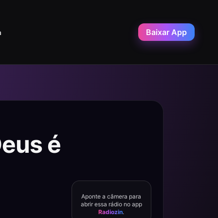
Baixar App
a
Deus é
Aponte a câmera para
abrir essa rádio no app
Radiozin
.