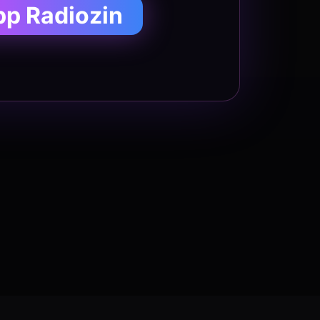
pp Radiozin