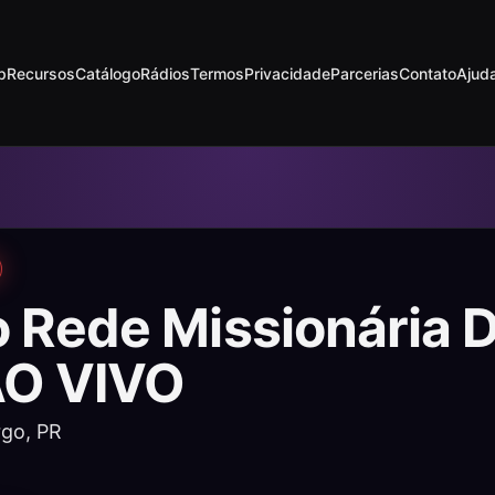
p
Recursos
Catálogo
Rádios
Termos
Privacidade
Parcerias
Contato
Ajud
o Rede Missionária 
 AO VIVO
go, PR