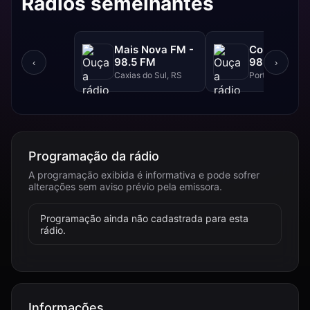
Rádios semelhantes
Mais Nova FM -
Continental
98.5 FM
98.3 FM
‹
›
Caxias do Sul, RS
Porto Alegre, R
Programação da rádio
A programação exibida é informativa e pode sofrer
alterações sem aviso prévio pela emissora.
Programação ainda não cadastrada para esta
rádio.
Informações