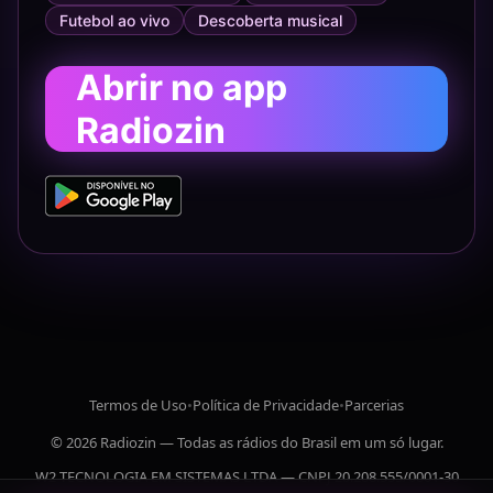
Futebol ao vivo
Descoberta musical
Abrir no app
Radiozin
Termos de Uso
•
Política de Privacidade
•
Parcerias
© 2026 Radiozin — Todas as rádios do Brasil em um só lugar.
W2 TECNOLOGIA EM SISTEMAS LTDA — CNPJ 20.208.555/0001-30