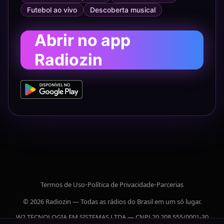
Futebol ao vivo
Descoberta musical
Abrir no app
Radiozin
Termos de Uso
•
Política de Privacidade
•
Parcerias
© 2026 Radiozin — Todas as rádios do Brasil em um só lugar.
W2 TECNOLOGIA EM SISTEMAS LTDA — CNPJ 20.208.555/0001-30