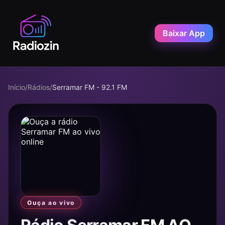
Baixar App
Início
/
Rádios
/
Serramar FM - 92.1 FM
Ouça ao vivo