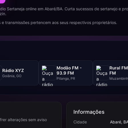
dio Sertaneja online em Abaré/BA. Curta sucessos de sertanejo e p
zin.
 e transmissões pertencem aos seus respectivos proprietários.
Modão FM -
Rural FM
Rádio XYZ
93.9 FM
FM
Goiânia, GO
Pitanga, PR
Muzambinh
Informações
frer alterações sem aviso
Cidade
Abaré, B