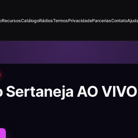
p
Recursos
Catálogo
Rádios
Termos
Privacidade
Parcerias
Contato
Ajud
o Sertaneja AO VIVO