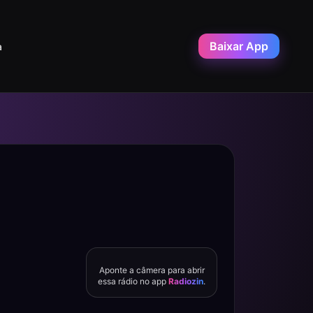
Baixar App
a
Aponte a câmera para abrir
essa rádio no app
Radiozin
.