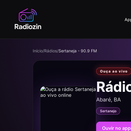
Ap
Início
/
Rádios
/
Sertaneja - 90.9 FM
Ouça ao vivo
Rádi
Abaré, BA
Sertanejo
Ouvir no app