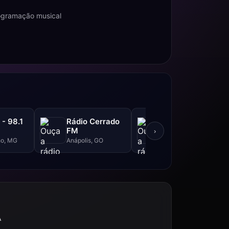
rogramação musical
 - 98.1
Rádio Cerrado
Rádio
FM
Evangéilica
›
Sertanejo
o, MG
Anápolis, GO
Campo Bonito, PR
Atalaia
A