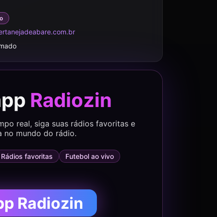
o
rtanejadeabare.com.br
rmado
app
Radiozin
o real, siga suas rádios favoritas e
a no mundo do rádio.
Rádios favoritas
Futebol ao vivo
pp Radiozin