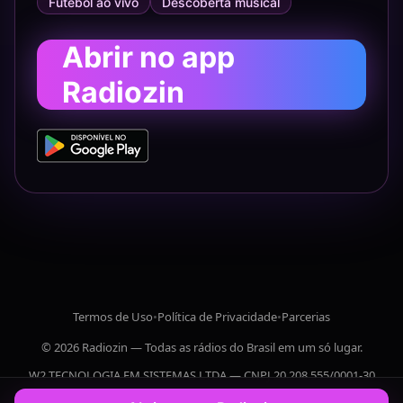
Futebol ao vivo
Descoberta musical
Abrir no app
Radiozin
Termos de Uso
•
Política de Privacidade
•
Parcerias
© 2026 Radiozin — Todas as rádios do Brasil em um só lugar.
W2 TECNOLOGIA EM SISTEMAS LTDA — CNPJ 20.208.555/0001-30