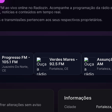
FM ao vivo online no Radiozin. Acompanhe a programação da rádio e
 notícias e conteúdos em tempo real.
 e transmissões pertencem aos seus respectivos proprietários.
Progresso FM -
Verdes Mares -
Assunçã
105.1 FM
92.5 FM
AM
Juazeiro Do Norte,
Fortaleza, CE
Fortaleza,
CE
Informações
frer alterações sem aviso
Cidade
Fortaleza