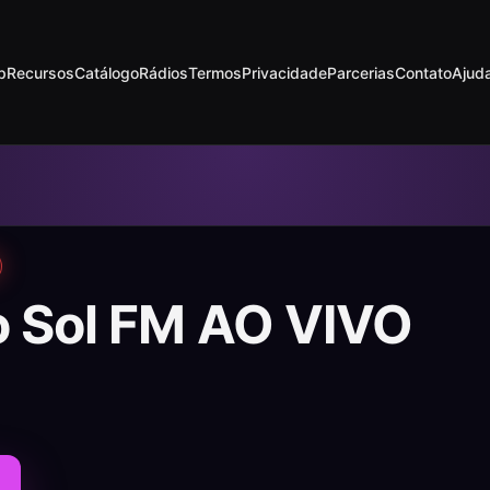
p
Recursos
Catálogo
Rádios
Termos
Privacidade
Parcerias
Contato
Ajud
o Sol FM AO VIVO