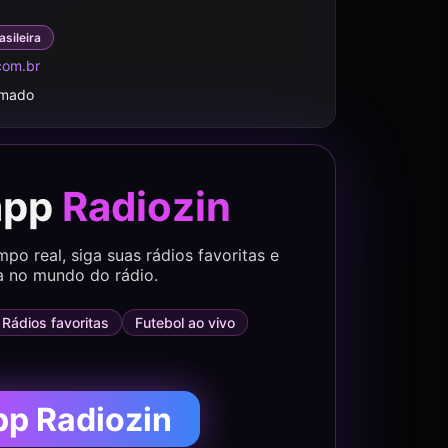
asileira
com.br
rmado
app
Radiozin
o real, siga suas rádios favoritas e
a no mundo do rádio.
Rádios favoritas
Futebol ao vivo
pp Radiozin