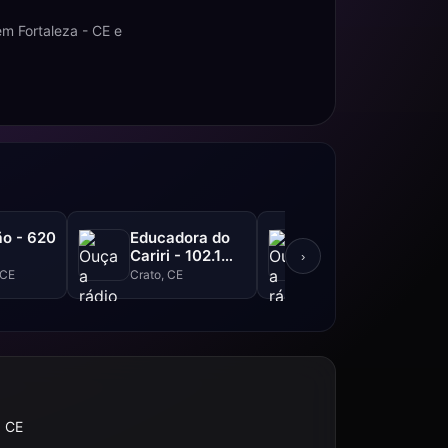
m Fortaleza - CE e
o - 620
Educadora do
Liberdade FM -
Cariri - 102.1
105.3 FM
›
FM
 CE
Crato, CE
Ipu, CE
, CE