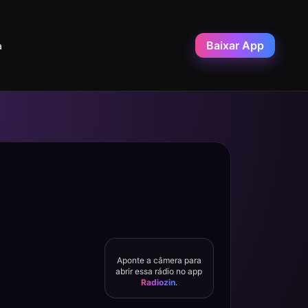
Baixar App
a
Aponte a câmera para
abrir essa rádio no app
Radiozin
.