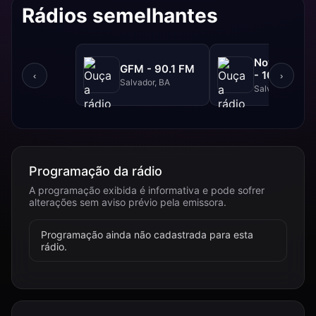
Rádios semelhantes
NovaBrasil
GFM - 90.1 FM
- 104.7 FM
‹
›
Salvador, BA
Salvador, BA
Programação da rádio
A programação exibida é informativa e pode sofrer
alterações sem aviso prévio pela emissora.
Programação ainda não cadastrada para esta
rádio.