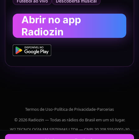
Futebol ao vivo
Descoberta musical
Abrir no app
Radiozin
Termos de Uso
•
Política de Privacidade
•
Parcerias
© 2026 Radiozin — Todas as rádios do Brasil em um só lugar.
W2 TECNOLOGIA EM SISTEMAS LTDA — CNPJ 20.208.555/0001-30