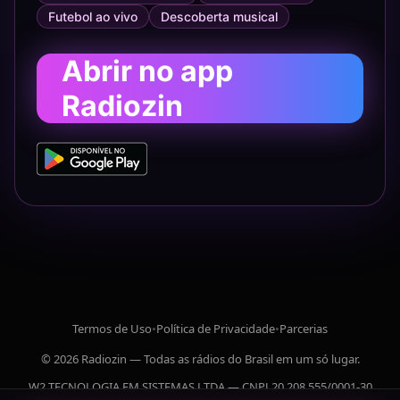
Futebol ao vivo
Descoberta musical
Abrir no app
Radiozin
Termos de Uso
•
Política de Privacidade
•
Parcerias
© 2026 Radiozin — Todas as rádios do Brasil em um só lugar.
W2 TECNOLOGIA EM SISTEMAS LTDA — CNPJ 20.208.555/0001-30