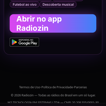
Futebol ao vivo
Descoberta musical
Abrir no app
Radiozin
Termos de Uso
•
Política de Privacidade
•
Parcerias
© 2026 Radiozin — Todas as rádios do Brasil em um só lugar.
W2 TECNOLOGIA EM SISTEMAS LTDA — CNPJ 20.208.555/0001-30