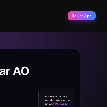
Baixar App
a
ar AO
Aponte a câmera
para abrir essa rádio
no app
Radiozin
.