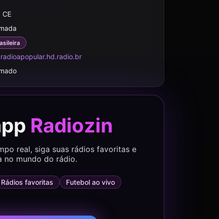
, CE
rmada
asileira
adioapopular.hd.radio.br
rmado
app
Radiozin
o real, siga suas rádios favoritas e
a no mundo do rádio.
Rádios favoritas
Futebol ao vivo