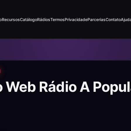
p
Recursos
Catálogo
Rádios
Termos
Privacidade
Parcerias
Contato
Ajud
o Web Rádio A Popul