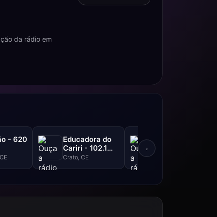
ação da rádio em
o - 620
Educadora do
Liberdade FM -
Cariri - 102.1
105.3 FM
›
FM
 CE
Crato, CE
Ipu, CE