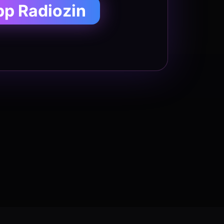
pp Radiozin