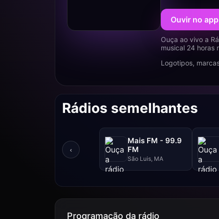
Ouvir no app
Ouça ao vivo a Rá
musical 24 horas 
Logotipos, marcas
Rádios semelhantes
Mais FM - 99.9
FM
‹
São Luis, MA
Programação da rádio