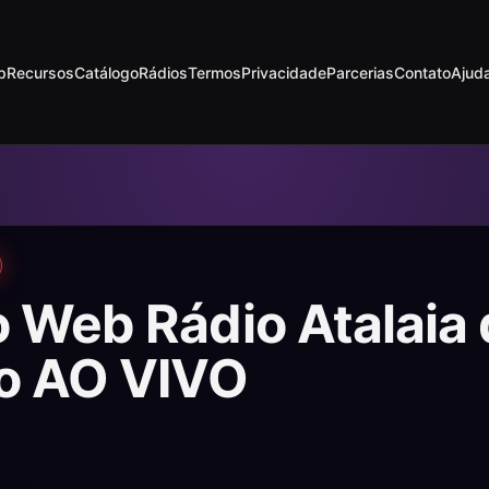
p
Recursos
Catálogo
Rádios
Termos
Privacidade
Parcerias
Contato
Ajud
 Web Rádio Atalaia
to AO VIVO