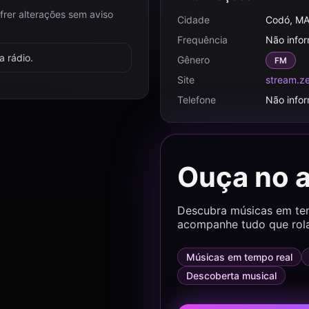
frer alterações sem aviso
Cidade
Codó, M
Frequência
Não info
 rádio.
Gênero
FM
Site
stream.z
Telefone
Não info
Ouça no 
Descubra músicas em temp
acompanhe tudo que rol
Músicas em tempo real
Descoberta musical