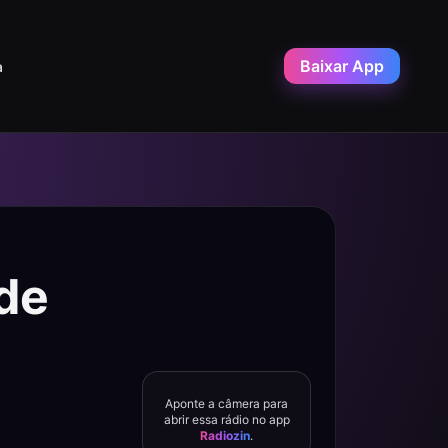
Baixar App
a
 de
Aponte a câmera para
abrir essa rádio no app
Radiozin
.