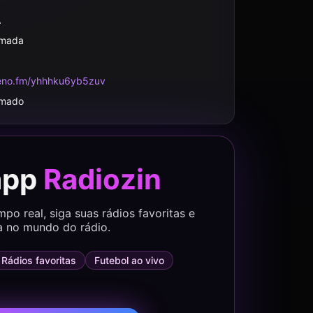
A
rmada
eno.fm/yhhhku6yb5zuv
rmado
app
Radiozin
o real, siga suas rádios favoritas e
a no mundo do rádio.
Rádios favoritas
Futebol ao vivo