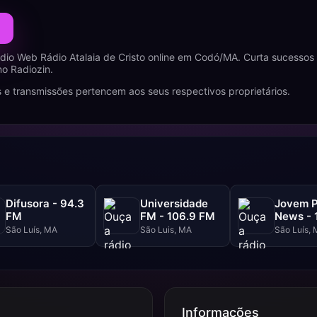
dio Web Rádio Atalaia de Cristo online em Codó/MA. Curta sucesso
no Radiozin.
 e transmissões pertencem aos seus respectivos proprietários.
Difusora - 94.3
Universidade
Jovem 
FM
FM - 106.9 FM
News - 
AM
São Luís, MA
São Luis, MA
São Luís,
Informações