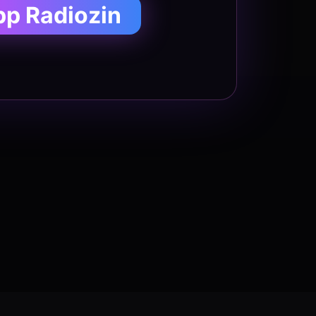
pp Radiozin