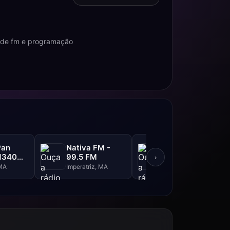
s de fm e programação
Pan
Nativa FM -
Ieshuá FM -
1340
99.5 FM
87.9 FM
›
 MA
Imperatriz, MA
Nova Olinda, MA