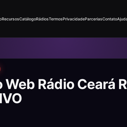
p
Recursos
Catálogo
Rádios
Termos
Privacidade
Parcerias
Contato
Ajud
o Web Rádio Ceará R
IVO