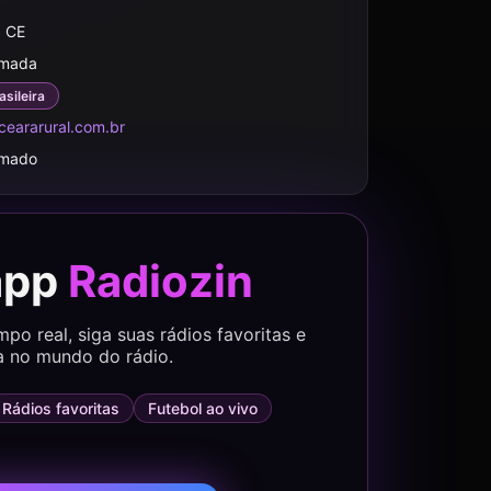
, CE
rmada
asileira
ceararural.com.br
rmado
app
Radiozin
o real, siga suas rádios favoritas e
a no mundo do rádio.
Rádios favoritas
Futebol ao vivo