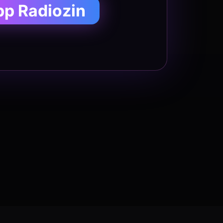
pp Radiozin