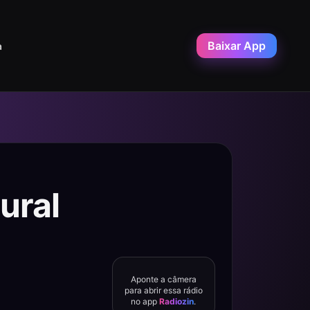
Baixar App
a
ural
Aponte a câmera
para abrir essa rádio
no app
Radiozin
.