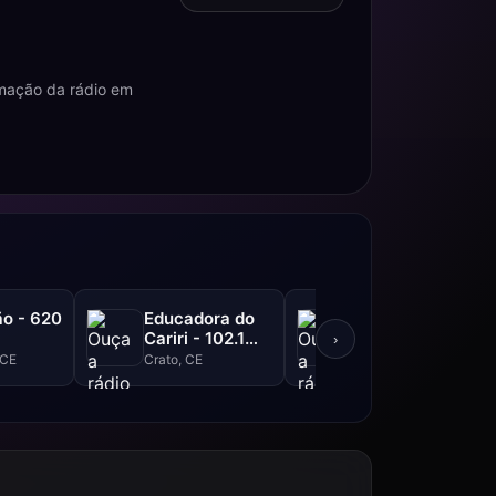
amação da rádio em
o - 620
Educadora do
Liberdade FM -
Cariri - 102.1
105.3 FM
›
FM
 CE
Crato, CE
Ipu, CE