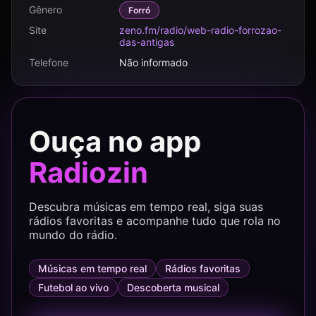
Gênero
Forró
Site
zeno.fm/radio/web-radio-forrozao-
Diretamente de Uruburetama, cidade do norte
das-antigas
cearense conhecida por suas tradições culturais
Telefone
Não informado
e forte ligação com a música regional, a rádio
mantém viva a essência do forró tradicional
através de uma programação voltada à
nostalgia, à emoção e à identidade popular do
Ouça no app
Nordeste. O estilo acolhedor da emissora cria
Radiozin
uma conexão emocional imediata com os
ouvintes, especialmente aqueles que cresceram
ouvindo bandas clássicas do forró eletrônico e
Descubra músicas em tempo real, siga suas
rádios favoritas e acompanhe tudo que rola no
romântico. (turn0search0)
mundo do rádio.
A Web Rádio Forrozão das Antigas também
Músicas em tempo real
Rádios favoritas
aposta fortemente no ambiente digital,
Futebol ao vivo
Descoberta musical
permitindo que ouvintes acompanhem a