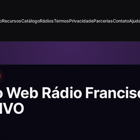
p
Recursos
Catálogo
Rádios
Termos
Privacidade
Parcerias
Contato
Ajud
o Web Rádio Franci
IVO