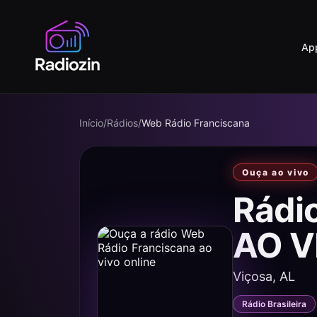
Ap
Início
/
Rádios
/
Web Rádio Franciscana
Ouça ao vivo
Rádi
AO V
Viçosa, AL
Rádio Brasileira