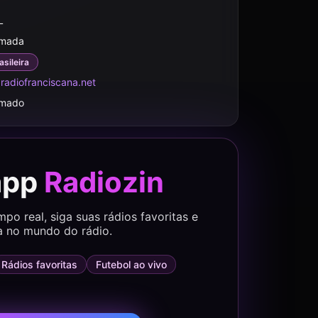
L
rmada
asileira
adiofranciscana.net
rmado
app
Radiozin
o real, siga suas rádios favoritas e
a no mundo do rádio.
Rádios favoritas
Futebol ao vivo