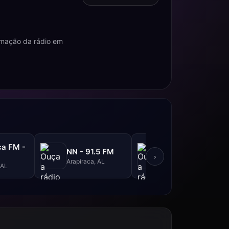
amação da rádio em
ca FM -
Imprima FM -
NN - 91.5 FM
M
105.3 FM
›
Arapiraca, AL
 AL
Arapiraca, AL