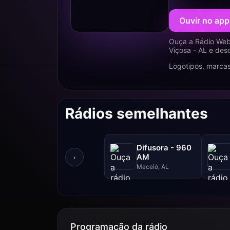
Ouvir no app
Ouça a Rádio Web
Viçosa - AL e des
Logotipos, marcas
Rádios semelhantes
Difusora - 960
AM
‹
Maceió, AL
Programação da rádio