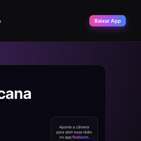
Baixar App
a
scana
Aponte a câmera
para abrir essa rádio
no app
Radiozin
.