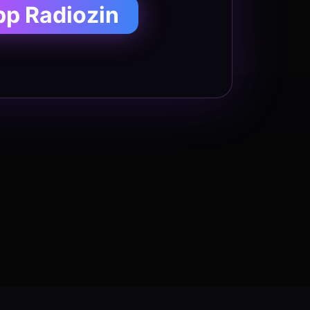
pp Radiozin