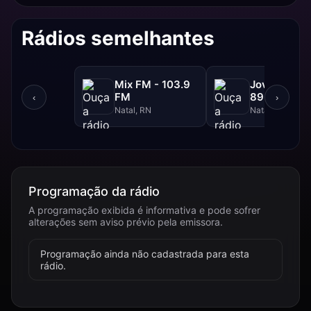
Rádios semelhantes
Mix FM - 103.9
Jovem Pan 
FM
89.9 FM
‹
›
Natal, RN
Natal, RN
Programação da rádio
A programação exibida é informativa e pode sofrer
alterações sem aviso prévio pela emissora.
Programação ainda não cadastrada para esta
rádio.