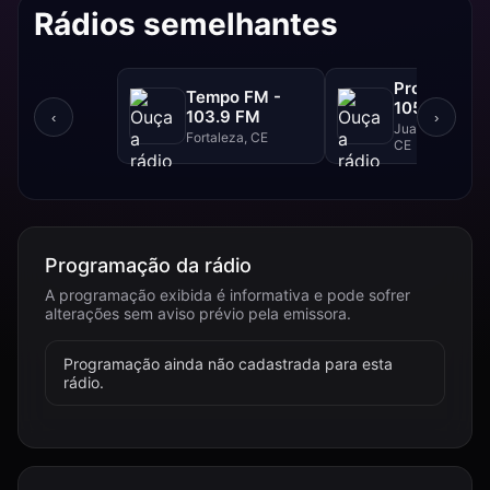
Rádios semelhantes
Progresso F
Tempo FM -
105.1 FM
103.9 FM
‹
›
Juazeiro Do Nor
Fortaleza, CE
CE
Programação da rádio
A programação exibida é informativa e pode sofrer
alterações sem aviso prévio pela emissora.
Programação ainda não cadastrada para esta
rádio.