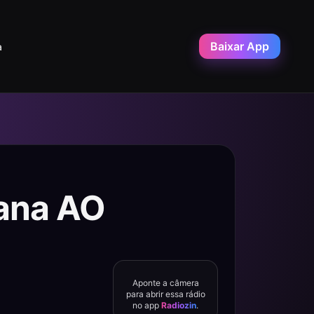
Baixar App
a
ana AO
Aponte a câmera
para abrir essa rádio
no app
Radiozin
.