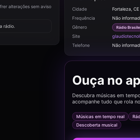
frer alterações sem aviso
Cidade
Fortaleza, CE
Frequência
Não informa
 rádio.
Gênero
Rádio Brasile
Site
glaudiotecno
Telefone
Não informa
Ouça no a
Descubra músicas em tempo r
acompanhe tudo que rola no
Músicas em tempo real
Rád
Descoberta musical