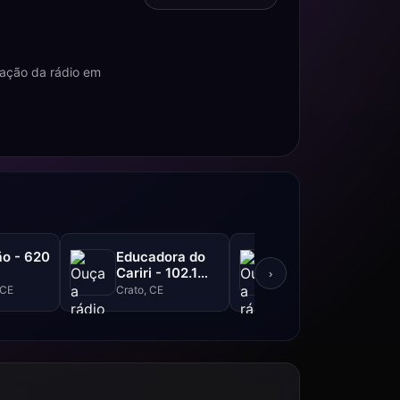
ação da rádio em
o - 620
Educadora do
Liberdade FM -
Cariri - 102.1
105.3 FM
›
FM
 CE
Crato, CE
Ipu, CE