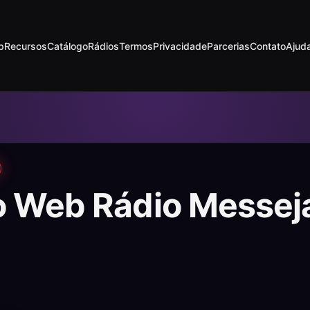
p
Recursos
Catálogo
Rádios
Termos
Privacidade
Parcerias
Contato
Ajud
o Web Rádio Messej