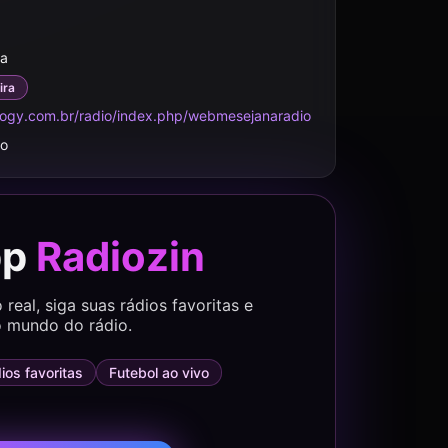
da
ira
logy.com.br/radio/index.php/webmesejanaradio
do
pp
Radiozin
eal, siga suas rádios favoritas e
 mundo do rádio.
ios favoritas
Futebol ao vivo