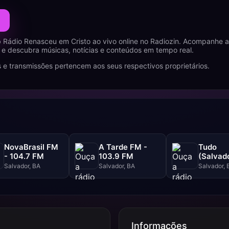
 Rádio Renasceu em Cristo ao vivo online no Radiozin. Acompanhe 
e descubra músicas, notícias e conteúdos em tempo real.
 e transmissões pertencem aos seus respectivos proprietários.
NovaBrasil FM
A Tarde FM -
Tudo
- 104.7 FM
103.9 FM
(Salvado
102.5 F
Salvador, BA
Salvador, BA
Salvador, 
Informações