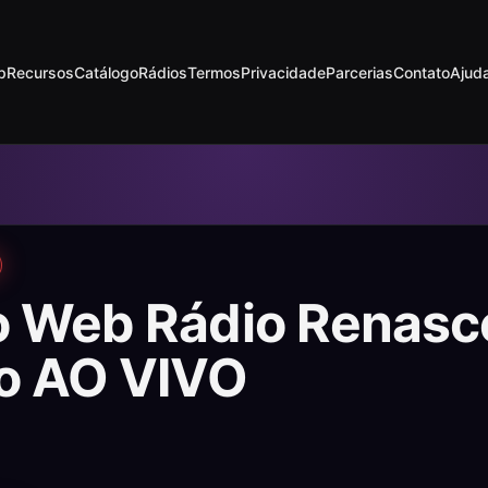
p
Recursos
Catálogo
Rádios
Termos
Privacidade
Parcerias
Contato
Ajud
o Web Rádio Renas
to AO VIVO