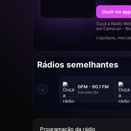
Ouvir no app
Ouça a Rádio Web
em Camacan - BA 
Logotipos, marcas
Rádios semelhantes
GFM - 90.1 FM
‹
Salvador, BA
Programação da rádio