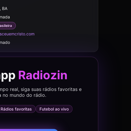
, BA
rmada
asileira
asceuemcristo.com
rmado
app
Radiozin
o real, siga suas rádios favoritas e
a no mundo do rádio.
Rádios favoritas
Futebol ao vivo