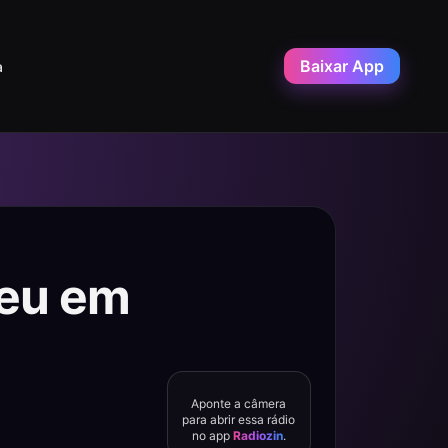
Baixar App
a
ceu em
Aponte a câmera
para abrir essa rádio
no app
Radiozin
.