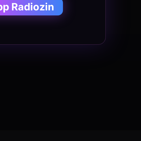
pp Radiozin