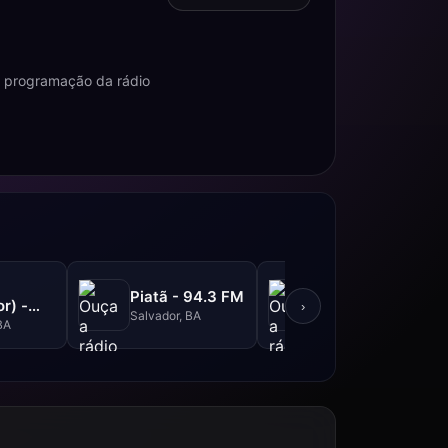
a programação da rádio
Metrópole -
Piatã - 94.3 FM
r) -
101.3 FM
›
Salvador, BA
M
BA
Salvador, BA