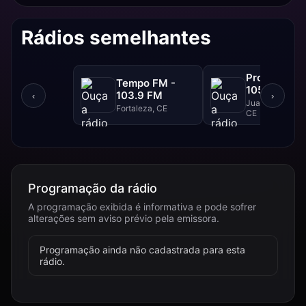
Rádios semelhantes
Progresso F
Tempo FM -
105.1 FM
103.9 FM
‹
›
Juazeiro Do Nor
Fortaleza, CE
CE
Programação da rádio
A programação exibida é informativa e pode sofrer
alterações sem aviso prévio pela emissora.
Programação ainda não cadastrada para esta
rádio.