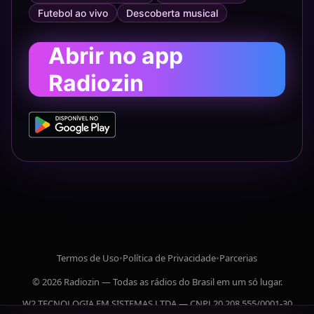
Futebol ao vivo
Descoberta musical
Abrir no app
Radiozin
Termos de Uso
•
Política de Privacidade
•
Parcerias
© 2026 Radiozin — Todas as rádios do Brasil em um só lugar.
W2 TECNOLOGIA EM SISTEMAS LTDA — CNPJ 20.208.555/0001-30