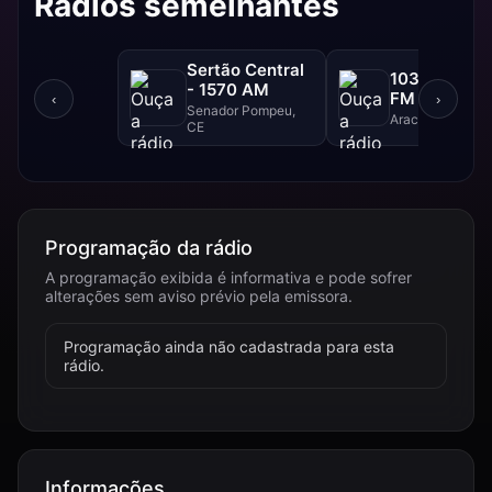
Rádios semelhantes
Sertão Central
103 FM - 10
- 1570 AM
FM
‹
›
Senador Pompeu,
Aracajú, SE
CE
Programação da rádio
A programação exibida é informativa e pode sofrer
alterações sem aviso prévio pela emissora.
Programação ainda não cadastrada para esta
rádio.
Informações