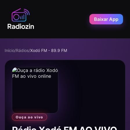
Baixar App
Início
/
Rádios
/
Xodó FM - 89.9 FM
Ouça ao vivo