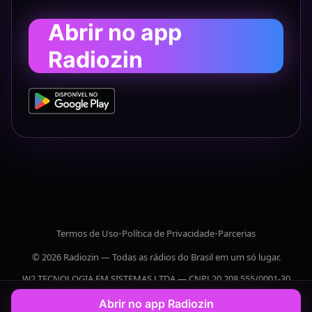
Abrir no app
Radiozin
Termos de Uso
•
Política de Privacidade
•
Parcerias
© 2026 Radiozin — Todas as rádios do Brasil em um só lugar.
W2 TECNOLOGIA EM SISTEMAS LTDA — CNPJ 20.208.555/0001-30
Abrir no app Radiozin