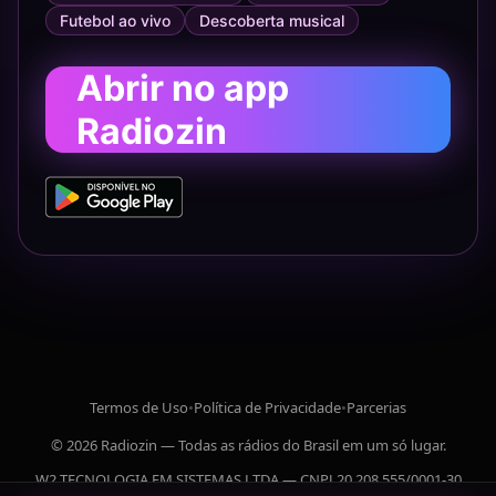
Futebol ao vivo
Descoberta musical
Abrir no app
Radiozin
Termos de Uso
•
Política de Privacidade
•
Parcerias
© 2026 Radiozin — Todas as rádios do Brasil em um só lugar.
W2 TECNOLOGIA EM SISTEMAS LTDA — CNPJ 20.208.555/0001-30